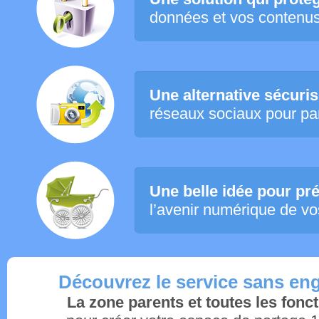
données et vos contenu
Une alternative sécuri
réseaux sociaux pour pa
Une belle idée pour pr
l’avenir numérique de vo
Découvrez le service sans e
La zone parents et toutes les fonct